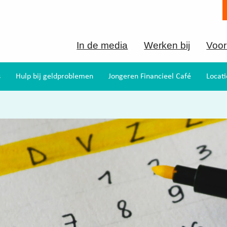
In de media
Werken bij
Voor
s
Hulp bij geldproblemen
Jongeren Financieel Café
Locati