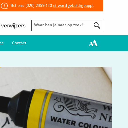
Bel ons:
(020) 2359 120
of word gebeld/geappt
 verwijzers
es
Contact